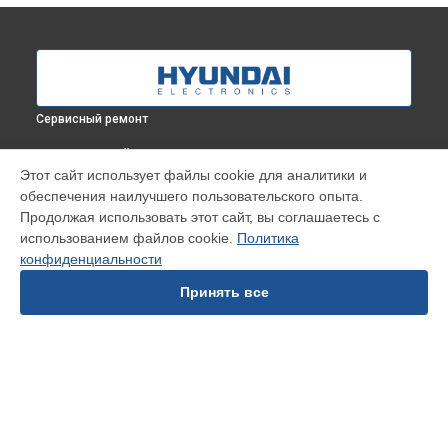
Сервисный ремонт
ВЫБЕРИ СВОЙ ГОРОД
Этот сайт использует файлы cookie для аналитики и
Устранение засора трубопровода холодильника Hyundai в
обеспечения наилучшего пользовательского опыта.
Краснодаре
Продолжая использовать этот сайт, вы соглашаетесь с
Устранение засора трубопровода холодильника Hyundai в
использованием файлов cookie.
Политика
Ростове-на-Дону
конфиденциальности
Устранение засора трубопровода холодильника Hyundai в
Нижнем Новгороде
Принять все
Устранение засора трубопровода холодильника Hyundai в
Новосибирске
Устранение засора трубопровода холодильника Hyundai в
Челябинске
Устранение засора трубопровода холодильника Hyundai в
УСТРОЙСТВА
Екатеринбурге
Устранение засора трубопровода холодильника Hyundai в
Посудомоечная машина
Казани