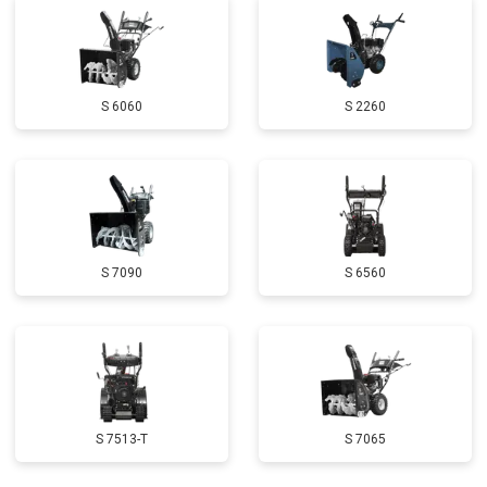
Замена глушителя
от 3000 ₽
Заказать
Замена маховика
от 3050 ₽
Заказать
S 6060
S 2260
Замена шины на колесном диске
от 2000 ₽
Заказать
Замена ремней
от 3100 ₽
Заказать
Ремонт электропроводки
от 3150 ₽
Заказать
Полное ТО
от 4900 ₽
Заказать
S 7090
S 6560
Ремонт привода
от 3250 ₽
Заказать
Регулировка зазоров клапанов
от 2800 ₽
Заказать
Замена свечей зажигания
от 1820 ₽
Заказать
Демонтаж-монтаж двигателя
от 6400 ₽
Заказать
S 7513-T
S 7065
Ремонт сцепления
от 3800 ₽
Заказать