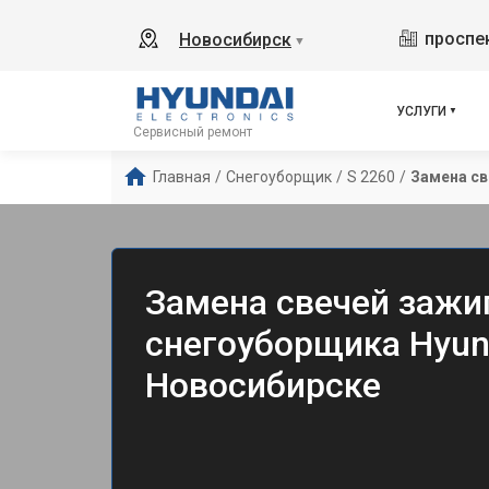
проспек
Новосибирск
▼
УСЛУГИ
Сервисный ремонт
Главная
/
Снегоуборщик
/
S 2260
/
Замена св
Замена свечей зажи
снегоуборщика Hyund
Новосибирске