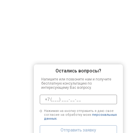
Ремонт привода
Регулировка зазоров клапанов
Демонтаж-монтаж двигателя
Остались вопросы?
Ремонт сцепления
Напишите или позвоните нам и получите
бесплатную консультацию по
интересующему Вас вопросу.
Установка комплекта прокладок дв
Нажимая на кнопку отправить я даю свое
согласие на обработку моих
персональных
Замена прокладки в области двигат
данных.
Отправить заявку