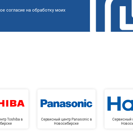
от 60 мин
о
ое согласие на обработку моих
от 90 мин
о
от 50 мин
о
от 90 мин
о
от 60 мин
о
от 90 мин
о
нтр Toshiba в
Сервисный центр Panasonic в
Сервисный ц
бирске
Новосибирске
Новос
от 80 мин
о