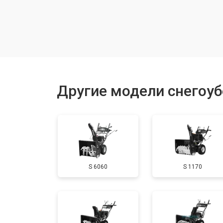
Замена шкива привода хода
Замена (установка) срезного болта
Замена корпуса шнека
Другие модели снегоу
Смазка осей привода
Замена сцепления
S 6060
S 1170
Смазка втулок
Замена подшипника колеса