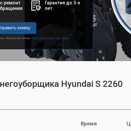
с ремонт
Гарантия до 3-х
обращения
лет
править заявку
 на обработку моих
персональных данных.
снегоуборщика Hyundai S 2260
Время
Ц