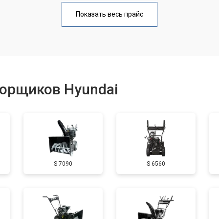
от 110 мин
о
Показать весь прайс
от 50 мин
о
от 100 мин
о
борщиков Hyundai
от 50 мин
о
от 90 мин
о
S 7090
S 6560
от 50 мин
о
от 70 мин
о