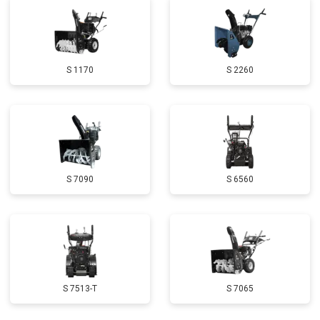
Замена маховика
от 3050 ₽
Заказать
Замена шины на колесном диске
от 2000 ₽
Заказать
S 1170
S 2260
Замена ремней
от 3100 ₽
Заказать
Натяжка тросов
от 2700 ₽
Заказать
Ремонт электропроводки
от 3150 ₽
Заказать
Полное ТО
от 4900 ₽
Заказать
S 7090
S 6560
Ремонт привода
от 3250 ₽
Заказать
Регулировка зазоров клапанов
от 2800 ₽
Заказать
Замена свечей зажигания
от 1820 ₽
Заказать
Демонтаж-монтаж двигателя
от 6400 ₽
Заказать
S 7513-T
S 7065
Ремонт сцепления
от 3800 ₽
Заказать