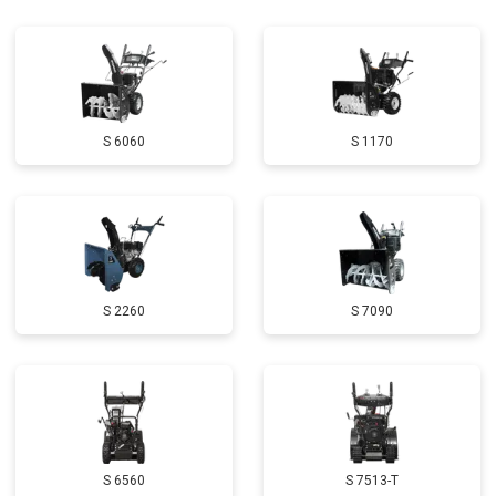
Замена катушки зажигания
от 3000 ₽
Заказать
Замена глушителя
от 3000 ₽
Заказать
Замена маховика
от 3050 ₽
Заказать
S 6060
S 1170
Замена шины на колесном диске
от 2000 ₽
Заказать
Замена ремней
от 3100 ₽
Заказать
Натяжка тросов
от 2700 ₽
Заказать
Ремонт электропроводки
от 3150 ₽
Заказать
S 2260
S 7090
Полное ТО
от 4900 ₽
Заказать
Ремонт привода
от 3250 ₽
Заказать
Замена свечей зажигания
от 1820 ₽
Заказать
Демонтаж-монтаж двигателя
от 6400 ₽
Заказать
S 6560
S 7513-T