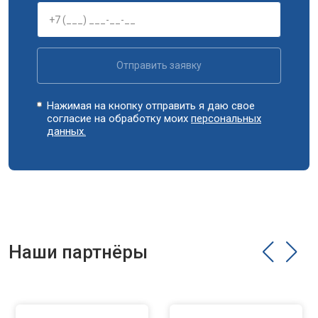
Замена циркуляционного насоса
от 3800 ₽
Замена УБЛ
от 2100 ₽
Заказать
Замена приводного ремня
от 2550 ₽
Заказать
Отправить заявку
Нажимая на кнопку отправить я даю свое
согласие на обработку моих
персональных
данных.
Наши партнёры