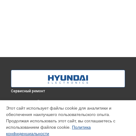
Сервисный ремонт
ВЫБЕРИ СВОЙ ГОРОД
Этот сайт использует файлы cookie для аналитики и
Корпусный ремонт (замена резинок, креплений, кнопок)
обеспечения наилучшего пользовательского опыта.
стиральной машины WFD8401 Hyundai в
Краснодаре
Продолжая использовать этот сайт, вы соглашаетесь с
Корпусный ремонт (замена резинок, креплений, кнопок)
использованием файлов cookie.
Политика
стиральной машины WFD8401 Hyundai в
Ростове-на-Дону
конфиденциальности