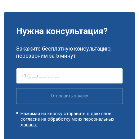
Замена заливного клапана
от 3250 ₽
Заказать
Замена заливного шланга
от 2150 ₽
Заказать
Нужна консультация?
Замена прессостата
от 3350 ₽
Заказать
Замена сливного насоса
от 3450 ₽
Заказать
Закажите бесплатную консультацию,
Замена сливного шланга
от 2100 ₽
Заказать
перезвоним за 5 минут
Замена циркуляционного насоса
от 3800 ₽
Заказать
Замена УБЛ
от 2100 ₽
Заказать
Замена приводного ремня
от 2550 ₽
Заказать
Отправить заявку
Нажимая на кнопку отправить я даю свое
согласие на обработку моих
персональных
данных.