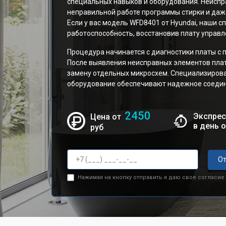
специальных навыков и оборудования. Неиспр
неправильной работе программы стирки и даже
Если у вас модель WFD8401 от Hyundai, наши с
работоспособность, восстановив плату управл
Процедура начинается с диагностики платы с
После выявления неисправных элементов плат
замену отдельных микросхем. Специализиров
оборудование обеспечивают надежное соедин
2450
Экспрес
Цена от
в день 
руб
От
Нажимая на кнопку отправить я даю свое согласие