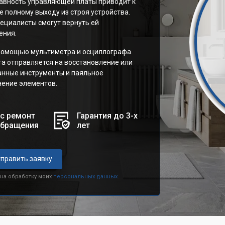
авность управляющей платы приводит к
 полному выходу из строя устройства.
пециалисты смогут вернуть ей
ения.
 помощью мультиметра и осциллографа.
а отправляется на восстановление или
анные инструменты и паяльное
ение элементов.
с ремонт
Гарантия до 3-х
обращения
лет
править заявку
 на обработку моих
персональных данных.