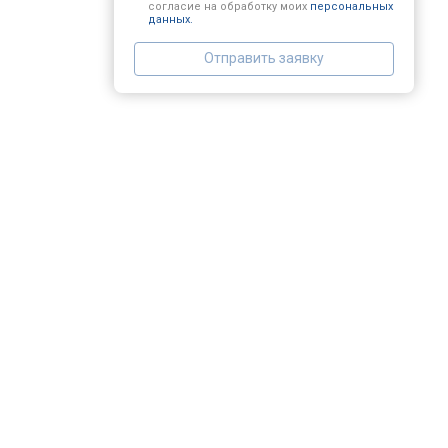
согласие на обработку моих
персональных
данных.
Замена заливного шланга
Отправить заявку
Замена прессостата
Замена сливного насоса
Замена сливного шланга
Замена циркуляционного насоса
Замена УБЛ
Замена приводного ремня