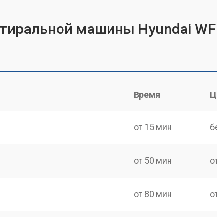
 стиральной машины Hyundai W
Время
Ц
от 15 мин
б
от 50 мин
о
от 80 мин
о