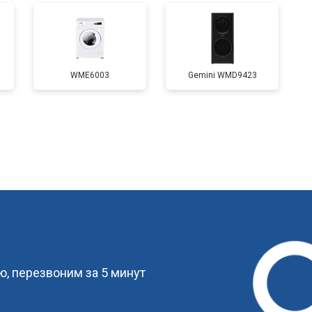
от 100 мин
о
WME6003
Gemini WMD9423
от 70 мин
о
от 110 мин
о
от 60 мин
о
?
от 100 мин
о
, перезвоним за 5 минут
от 60 мин
о