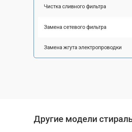
Чистка сливного фильтра
Замена сетевого фильтра
Замена жгута электропроводки
Замена шкива барабана
Замена мотора вентилятора сушки
Замена верхнего противовеса
Другие модели стирал
Замена пружин