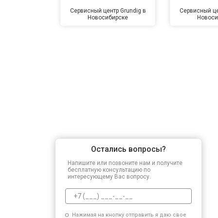
Сервисный центр Grundig в
Сервисный це
Новосибирске
Новоси
Замена подшипников
Замена мотора
Ремонт/замена датчика температу
Замена ТЭН
Остались вопросы?
Напишите или позвоните нам и получите
Замена блока управления
бесплатную консультацию по
интересующему Вас вопросу.
Замена заливного клапана
Нажимая на кнопку отправить я даю свое