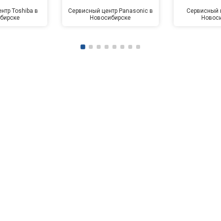
нтр Toshiba в
Сервисный центр Panasonic в
Сервисный ц
бирске
Новосибирске
Новос
от 90 мин
о
от 70 мин
о
ры
от 70 мин
о
от 50 мин
о
от 100 мин
о
от 60 мин
о