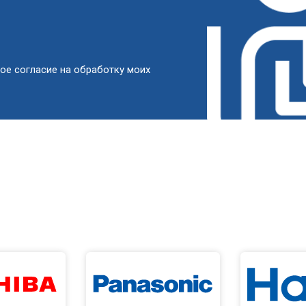
от 80 мин
о
от 50 мин
о
ое согласие на обработку моих
от 100 мин
о
 креплений, кнопок)
от 70 мин
о
от 60 мин
о
от 90 мин
о
от 50 мин
о