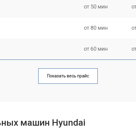
от 50 мин
о
от 80 мин
о
от 60 мин
о
от 100 мин
о
Показать весь прайс
от 70 мин
о
от 120 мин
о
ьных машин Hyundai
от 80 мин
о