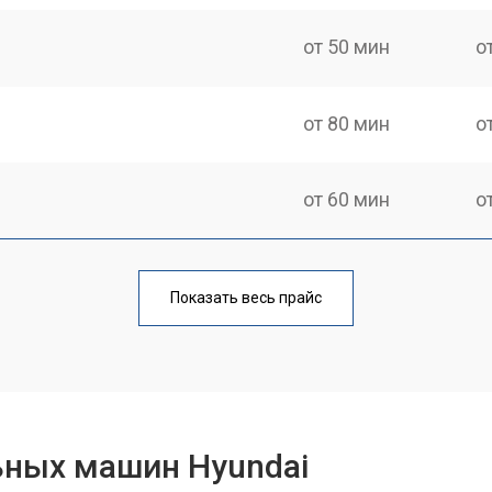
от 50 мин
о
от 80 мин
о
от 60 мин
о
от 100 мин
о
Показать весь прайс
от 70 мин
о
от 120 мин
о
ьных машин Hyundai