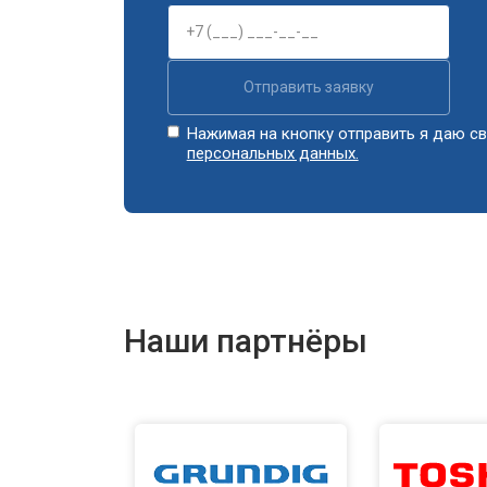
Ремонт или замена петли двери
Отправить заявку
Ремонт или замена патрубка
Нажимая на кнопку отправить я даю св
персональных данных.
Ремонт платы управления (восстан
Корпусный ремонт (замена резинок,
Наши партнёры
Замена крестовины
Замена щёток