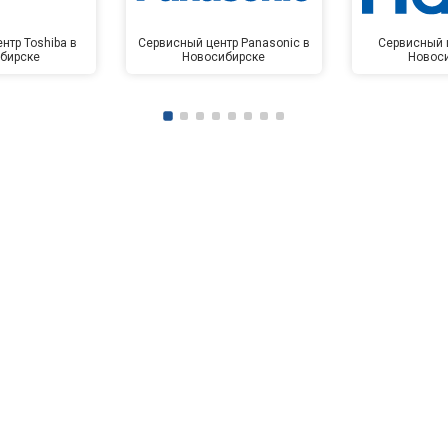
от 50 мин
о
нтр Toshiba в
Сервисный центр Panasonic в
Сервисный ц
бирске
Новосибирске
Новос
от 90 мин
о
от 70 мин
о
ры
от 70 мин
о
от 50 мин
о
от 100 мин
о
от 60 мин
о