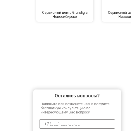
Замена амортизаторов
Сервисный центр Grundig в
Сервисный це
Новосибирске
Новоси
Замена подшипников
Замена мотора
Ремонт/замена датчика температу
Замена ТЭН
Остались вопросы?
Напишите или позвоните нам и получите
Замена блока управления
бесплатную консультацию по
интересующему Вас вопросу.
Замена заливного клапана