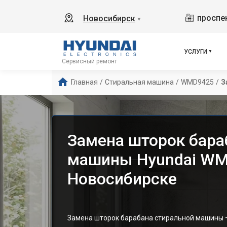
проспек
Новосибирск
▼
УСЛУГИ
Сервисный ремонт
Главная
/
Стиральная машина
/
WMD9425
/
З
Замена шторок бара
машины Hyundai WM
Новосибирске
Замена шторок барабана стиральной машины –