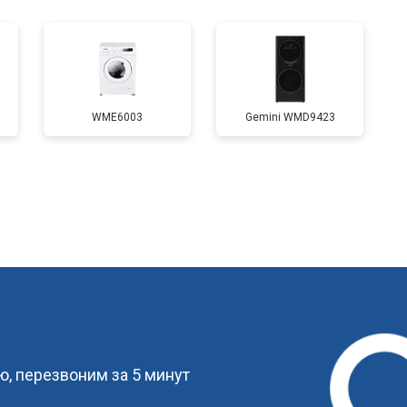
от 80 мин
о
от 70 мин
о
WME6003
Gemini WMD9423
от 110 мин
о
от 60 мин
о
от 100 мин
о
?
от 60 мин
о
, перезвоним за 5 минут
от 80 мин
о