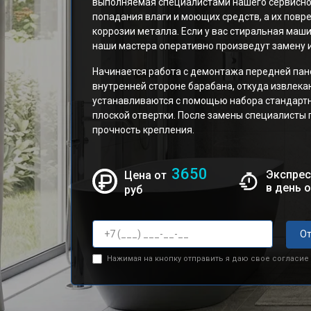
выполняемая специалистами нашего сервисно
попадания влаги и моющих средств, а их повр
коррозии металла. Если у вас стиральная маш
наши мастера оперативно произведут замену и
Начинается работа с демонтажа передней пане
внутренней стороне барабана, откуда извлек
устанавливаются с помощью набора стандартн
плоской отвертки. После замены специалисты
прочность крепления.
3650
Экспрес
Цена от
в день 
руб
От
Нажимая на кнопку отправить я даю свое согласие