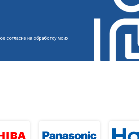
от 50 мин
о
от 100 мин
о
ое согласие на обработку моих
овление)
от 50 мин
о
 креплений, кнопок)
от 70 мин
о
от 60 мин
о
от 90 мин
о