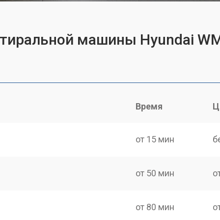
 стиральной машины Hyundai W
Время
Ц
от 15 мин
б
от 50 мин
о
от 80 мин
о