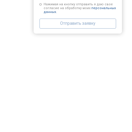
Нажимая на кнопку отправить я даю свое
согласие на обработку моих
персональных
данных.
Замена заливного шланга
Отправить заявку
Замена прессостата
Замена сливного насоса
Замена сливного шланга
Замена циркуляционного насоса
Замена УБЛ