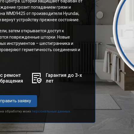
го центра. Шторки защищают барабан от
еждение грозит попаданием грязи и
ина WMD9425 от производителя Hyundai,
 вернут устройству прежнее состояние.
ли, затем открывается доступ к
аются поврежденные шторки. Новые
ых инструментов – шестигранника и
 проверяют герметичность соединения и
с ремонт
Гарантия до 3-х
обращения
лет
править заявку
 на обработку моих
персональных данных.