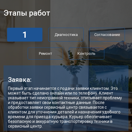
Прошивка телевизора Hyundai
от 3900 ₽
Заказать
Этапы работ
Замена трансформаторов
от 4800 ₽
Заказать
подсветки
1
Диагностика
Согласование
Ремонт
Контроль
Заявка:
Первый этап начинается с подачи заявки клиентом. Это
может быть сделано онлайн или по телефону. Клиент
указывает тип неисправной техники, описывает проблему
и предоставляет свои контактные данные. После
обработки заявки сервисный центр связывается с
клиентом для уточнения деталей и назначения удобного
времени для приезда курьера. Курьер обеспечивает
безопасную и аккуратную транспортировку техники в
сервисный центр.